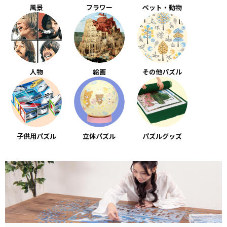
風景
フラワー
ペット・動物
人物
絵画
その他パズル
子供用パズル
立体パズル
パズルグッズ