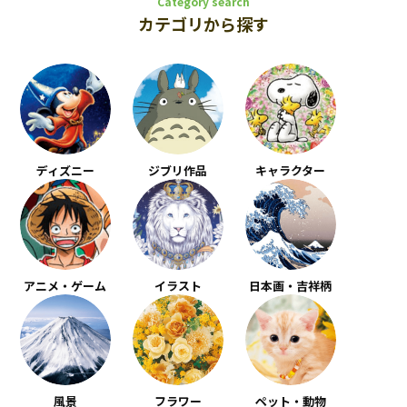
Category search
カテゴリから探す
ディズニー
ジブリ作品
キャラクター
アニメ・ゲーム
イラスト
日本画・吉祥柄
風景
フラワー
ペット・動物