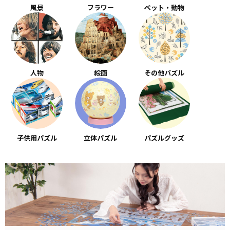
風景
フラワー
ペット・動物
人物
絵画
その他パズル
子供用パズル
立体パズル
パズルグッズ