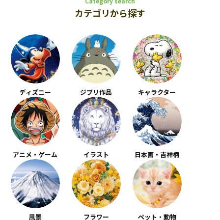
Category search
カテゴリから探す
ディズニー
ジブリ作品
キャラクター
アニメ・ゲーム
イラスト
日本画・吉祥柄
風景
フラワー
ペット・動物