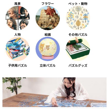
風景
フラワー
ペット・動物
人物
絵画
その他パズル
子供用パズル
立体パズル
パズルグッズ