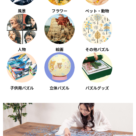
風景
フラワー
ペット・動物
人物
絵画
その他パズル
子供用パズル
立体パズル
パズルグッズ