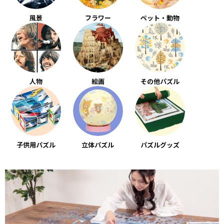
風景
フラワー
ペット・動物
人物
絵画
その他パズル
子供用パズル
立体パズル
パズルグッズ