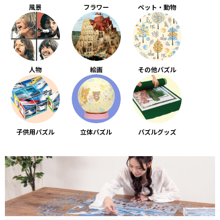
風景
フラワー
ペット・動物
人物
絵画
その他パズル
子供用パズル
立体パズル
パズルグッズ