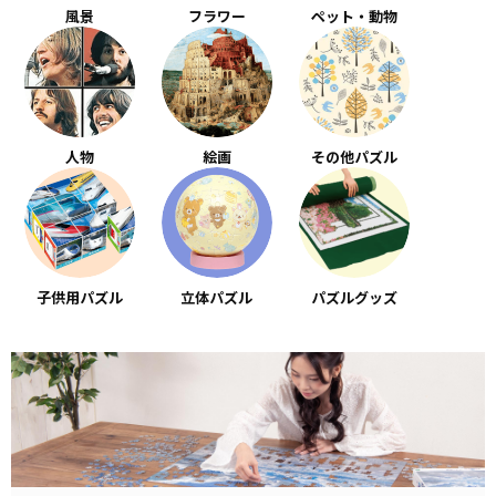
風景
フラワー
ペット・動物
人物
絵画
その他パズル
子供用パズル
立体パズル
パズルグッズ