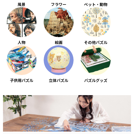
風景
フラワー
ペット・動物
人物
絵画
その他パズル
子供用パズル
立体パズル
パズルグッズ