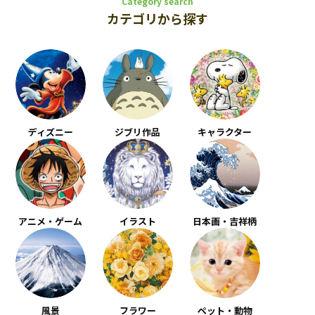
Category search
カテゴリから探す
ディズニー
ジブリ作品
キャラクター
アニメ・ゲーム
イラスト
日本画・吉祥柄
風景
フラワー
ペット・動物