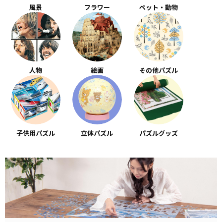
風景
フラワー
ペット・動物
人物
絵画
その他パズル
子供用パズル
立体パズル
パズルグッズ