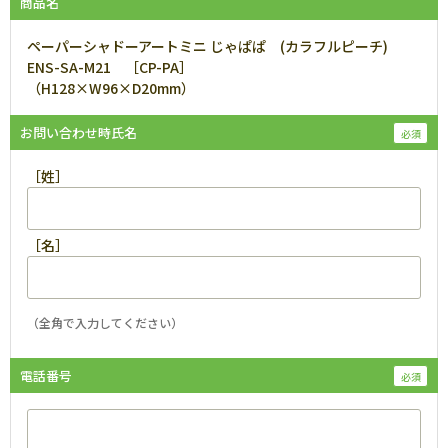
商品名
ペーパーシャドーアートミニ じゃぱぱ (カラフルピーチ)
ENS-SA-M21 ［CP-PA］
（H128×W96×D20mm）
お問い合わせ時氏名
［姓］
［名］
（全角で入力してください）
電話番号