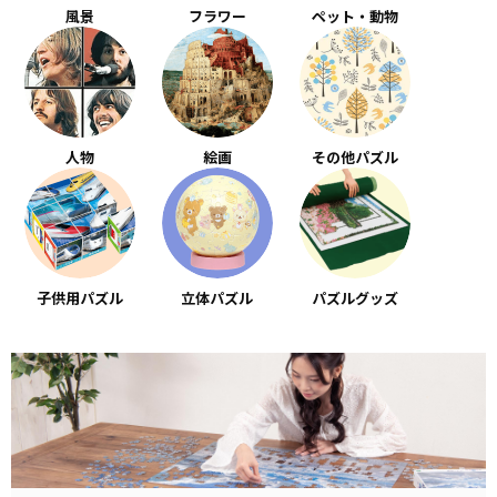
風景
フラワー
ペット・動物
人物
絵画
その他パズル
子供用パズル
立体パズル
パズルグッズ