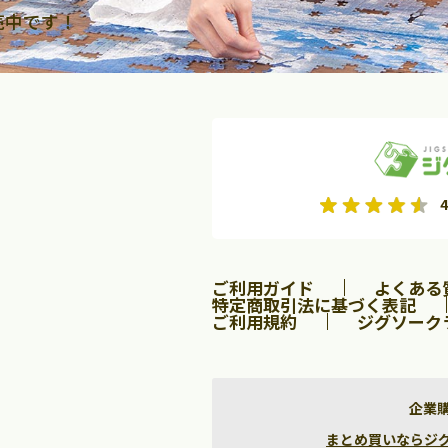
売中です！
2026年9月
2026年10月
4
水
木
金
月
火
水
木
金
土
日
土
2
3
4
5
1
2
3
9
10
11
12
4
5
6
7
8
9
10
ご利用ガイド
よくある
16
17
18
19
11
12
13
14
15
16
17
特定商取引法に基づく表記
ご利用規約
ジグソーク
23
24
25
26
18
19
20
21
22
23
24
30
25
26
27
28
29
30
31
企業
まとめ買いならジグソー