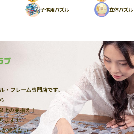
ル
子供用パズル
立体パズル
ル・フレーム専門店です。
ら
点以上
の品揃え！
ります！
しか買えない