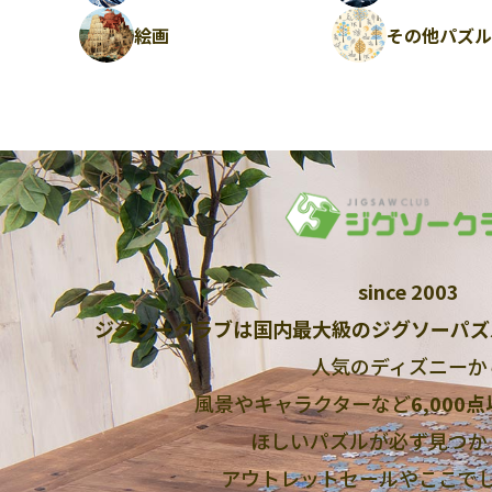
絵画
その他パズ
since 2003
ジグソークラブは国内最大級のジグソーパズ
人気のディズニーか
風景やキャラクターなど
6,000
ほしいパズルが必ず見つか
アウトレットセールやここで