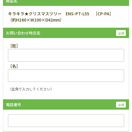
商品名
キラキラ★クリスマスツリー ENS-PT-L55 ［CP-PA］
（約H160×W100×D42mm）
お問い合わせ時氏名
［姓］
［名］
（全角で入力してください）
電話番号