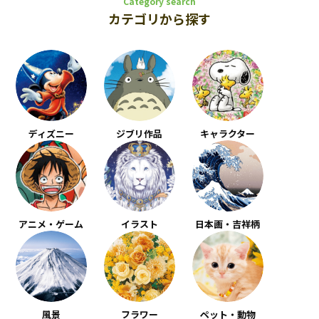
Category search
カテゴリから探す
ディズニー
ジブリ作品
キャラクター
アニメ・ゲーム
イラスト
日本画・吉祥柄
風景
フラワー
ペット・動物