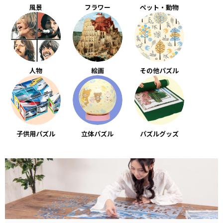
風景
フラワー
ペット・動物
人物
絵画
その他パズル
子供用パズル
立体パズル
パズルグッズ