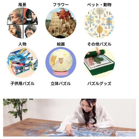
風景
フラワー
ペット・動物
人物
絵画
その他パズル
子供用パズル
立体パズル
パズルグッズ