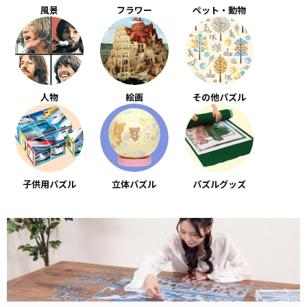
風景
フラワー
ペット・動物
人物
絵画
その他パズル
子供用パズル
立体パズル
パズルグッズ