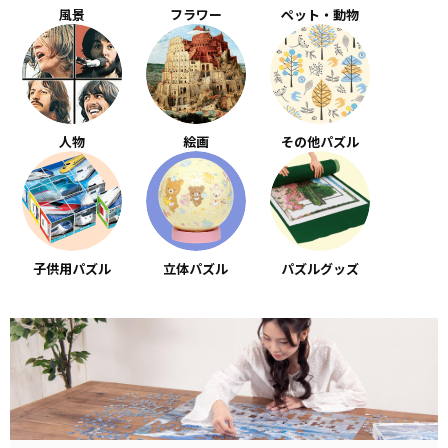
風景
フラワー
ペット・動物
人物
絵画
その他パズル
子供用パズル
立体パズル
パズルグッズ