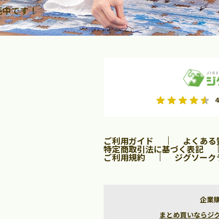
売中です！
2026年9月
2026年10月
4
水
木
金
月
火
水
木
金
土
日
土
2
3
4
5
1
2
3
9
10
11
12
4
5
6
7
8
9
10
ご利用ガイド
よくある
16
17
18
19
11
12
13
14
15
16
17
特定商取引法に基づく表記
ご利用規約
ジグソーク
23
24
25
26
18
19
20
21
22
23
24
30
25
26
27
28
29
30
31
企業
まとめ買いならジグソー