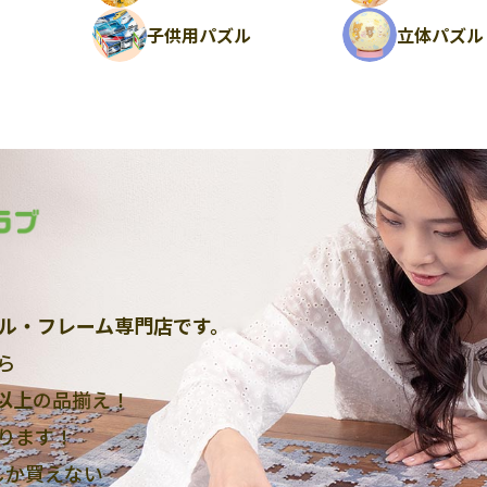
ル
子供用パズル
立体パズル
ル・フレーム専門店です。
ら
点以上
の品揃え！
ります！
しか買えない