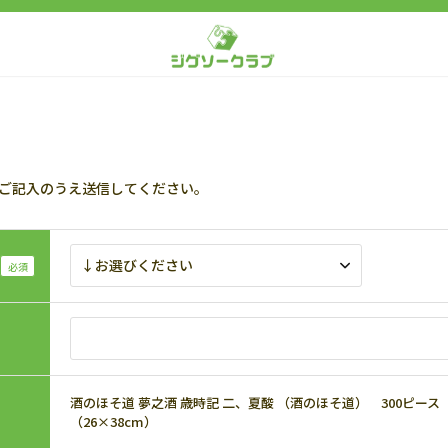
ご記入のうえ送信してください。
酒のほそ道 夢之酒 歳時記 二、夏酸 （酒のほそ道） 300ピース ジ
（26×38cm）