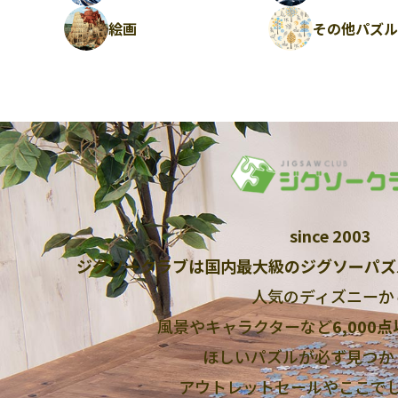
絵画
その他パズ
since 2003
ジグソークラブは国内最大級のジグソーパズ
人気のディズニーか
風景やキャラクターなど
6,000
ほしいパズルが必ず見つか
アウトレットセールやここで