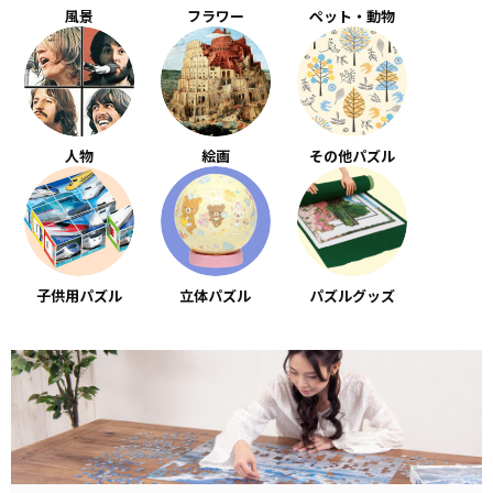
風景
フラワー
ペット・動物
人物
絵画
その他パズル
子供用パズル
立体パズル
パズルグッズ