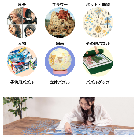
風景
フラワー
ペット・動物
人物
絵画
その他パズル
子供用パズル
立体パズル
パズルグッズ