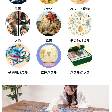
風景
フラワー
ペット・動物
人物
絵画
その他パズル
子供用パズル
立体パズル
パズルグッズ