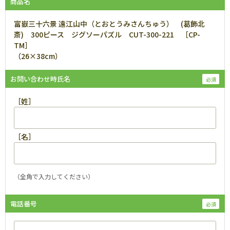
商品名
富嶽三十六景 遠江山中（とおとうみさんちゅう） (葛飾北
斎) 300ピース ジグソーパズル CUT-300-221 ［CP-
TM］
（26×38cm）
お問い合わせ時氏名
［姓］
［名］
（全角で入力してください）
電話番号