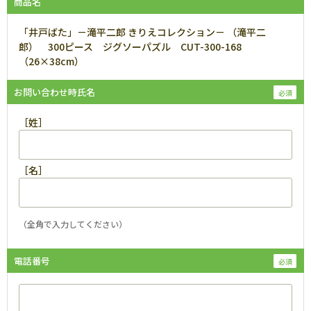
商品名
「井戸ばた」－滝平二郎 きりえコレクション－ （滝平二
郎） 300ピース ジグソーパズル CUT-300-168
（26×38cm）
お問い合わせ時氏名
［姓］
［名］
（全角で入力してください）
電話番号