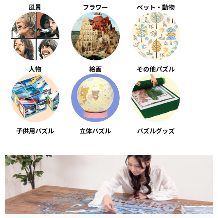
風景
フラワー
ペット・動物
人物
絵画
その他パズル
子供用パズル
立体パズル
パズルグッズ