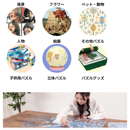
風景
フラワー
ペット・動物
人物
絵画
その他パズル
子供用パズル
立体パズル
パズルグッズ