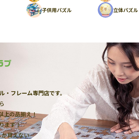
ル
子供用パズル
立体パズル
ル・フレーム専門店です。
ら
点以上
の品揃え！
ります！
しか買えない