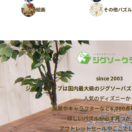
絵画
その他パズ
since 2003
ジグソークラブは国内最大級のジグソーパズ
人気のディズニーか
風景やキャラクターなど
6,000
ほしいパズルが必ず見つか
アウトレットセールやここで