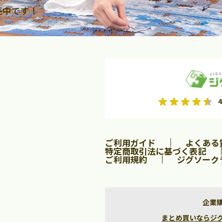
売中です！
2026年9月
2026年10月
4
水
木
金
月
火
水
木
金
土
日
土
2
3
4
5
1
2
3
9
10
11
12
4
5
6
7
8
9
10
ご利用ガイド
よくある
16
17
18
19
11
12
13
14
15
16
17
特定商取引法に基づく表記
ご利用規約
ジグソーク
23
24
25
26
18
19
20
21
22
23
24
30
25
26
27
28
29
30
31
企業
まとめ買いならジグソー