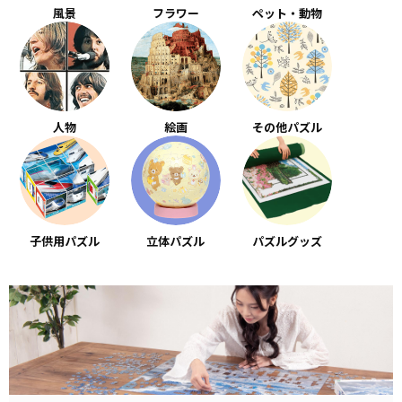
風景
フラワー
ペット・動物
人物
絵画
その他パズル
子供用パズル
立体パズル
パズルグッズ