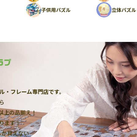
ル
子供用パズル
立体パズル
ル・フレーム専門店です。
ら
点以上
の品揃え！
ります！
しか買えない