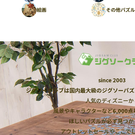
絵画
その他パズ
since 2003
ジグソークラブは国内最大級のジグソーパズ
人気のディズニーか
風景やキャラクターなど
6,000
ほしいパズルが必ず見つか
アウトレットセールやここで