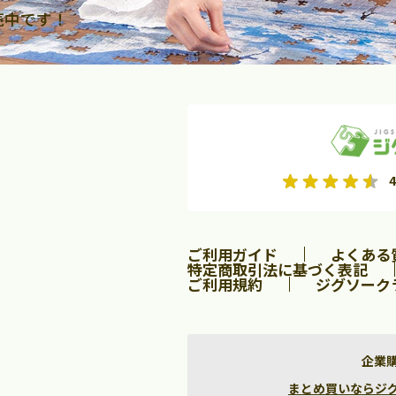
売中です！
2026年9月
2026年10月
4
水
木
金
月
火
水
木
金
土
日
土
2
3
4
5
1
2
3
9
10
11
12
4
5
6
7
8
9
10
ご利用ガイド
よくある
16
17
18
19
11
12
13
14
15
16
17
特定商取引法に基づく表記
ご利用規約
ジグソーク
23
24
25
26
18
19
20
21
22
23
24
30
25
26
27
28
29
30
31
企業
まとめ買いならジグソー