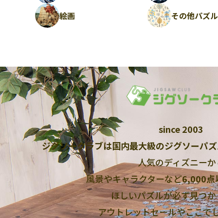
絵画
その他パズ
since 2003
ジグソークラブは国内最大級のジグソーパズ
人気のディズニーか
風景やキャラクターなど
6,000
ほしいパズルが必ず見つか
アウトレットセールやここで