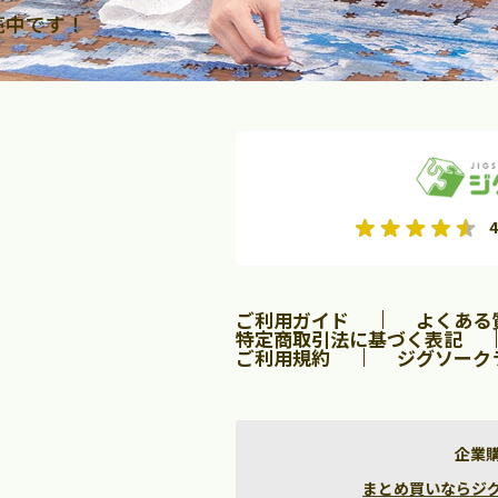
売中です！
2026年9月
2026年10月
4
水
木
金
月
火
水
木
金
土
日
土
2
3
4
5
1
2
3
9
10
11
12
4
5
6
7
8
9
10
ご利用ガイド
よくある
16
17
18
19
11
12
13
14
15
16
17
特定商取引法に基づく表記
ご利用規約
ジグソーク
23
24
25
26
18
19
20
21
22
23
24
30
25
26
27
28
29
30
31
企業
まとめ買いならジグソー