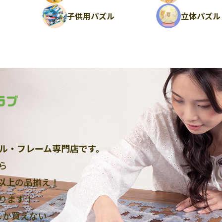
ル
子供用パズル
立体パズル
ル・フレーム専門店です。
ら
点以上
の品揃え！
ります！
しか買えない