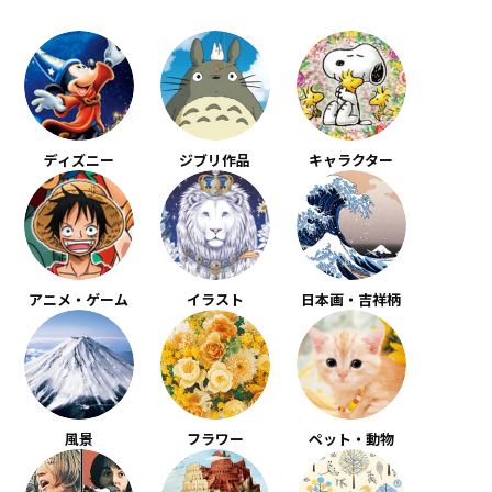
ディズニー
ジブリ作品
キャラクター
アニメ・ゲーム
イラスト
日本画・吉祥柄
風景
フラワー
ペット・動物