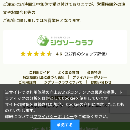
ご注文は24時間年中無休で受け付けておりますが、営業時間外の注
文やお問合せ等の
ご返答に関しましては翌営業日となります。
4.6
（227件のショップ評価）
ご利用ガイド
よくある質問
会員特典
特定商取引法に基づく表記
プライバシーポリシー
ご利用規約
ジグソークラブについて
お問い合わせ
当サイトでは利用体験の向上およびコンテンツの最適な提供、ト
企業購買担当の方へ
ラフィックの分析を目的としてCookieを使用しています。
サイトの閲覧を継続された場合、Cookieの利用に同意したことも
まとめ買いならジグソークラブ for BUSINESS
のといたします。
詳細については
プライバシーポリシー
をご確認ください。
承諾する
Copyright ©
2026 Jigsawclub. All Rights Reserved.