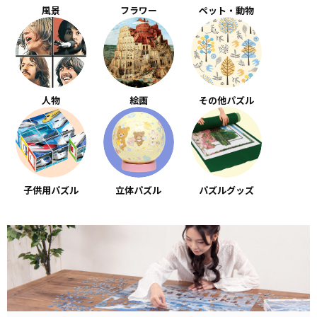
風景
フラワー
ペット・動物
人物
絵画
その他パズル
子供用パズル
立体パズル
パズルグッズ