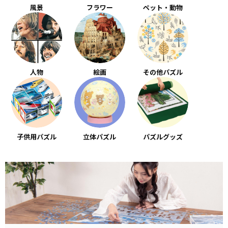
風景
フラワー
ペット・動物
人物
絵画
その他パズル
子供用パズル
立体パズル
パズルグッズ