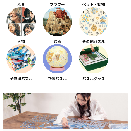
風景
フラワー
ペット・動物
人物
絵画
その他パズル
子供用パズル
立体パズル
パズルグッズ