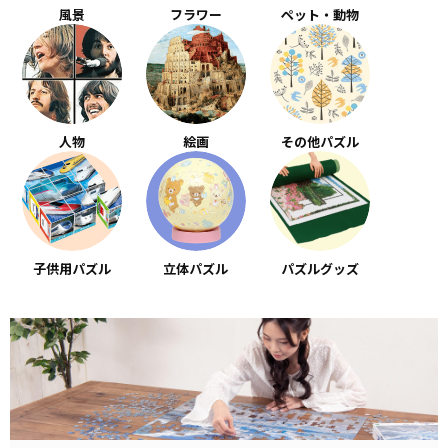
風景
フラワー
ペット・動物
人物
絵画
その他パズル
子供用パズル
立体パズル
パズルグッズ