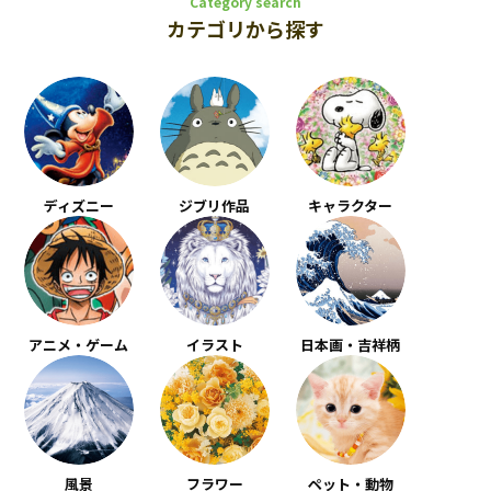
Category search
カテゴリから探す
ディズニー
ジブリ作品
キャラクター
アニメ・ゲーム
イラスト
日本画・吉祥柄
風景
フラワー
ペット・動物