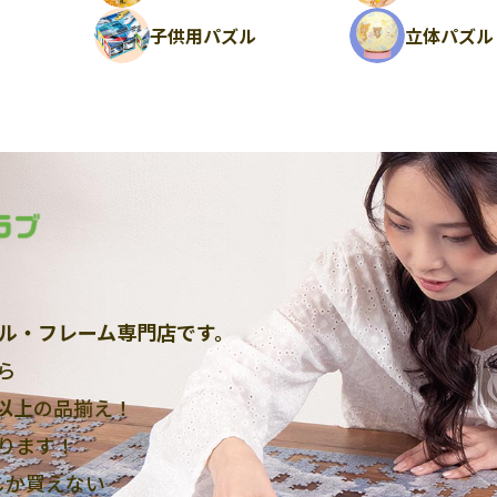
ル
子供用パズル
立体パズル
ル・フレーム専門店です。
ら
点以上
の品揃え！
ります！
しか買えない