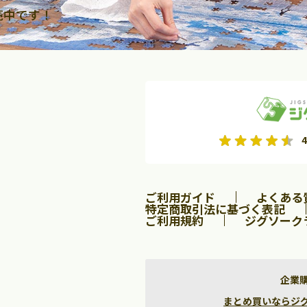
売中です！
2026年9月
2026年10月
4
水
木
金
月
火
水
木
金
土
日
土
2
3
4
5
1
2
3
9
10
11
12
4
5
6
7
8
9
10
ご利用ガイド
よくある
16
17
18
19
11
12
13
14
15
16
17
特定商取引法に基づく表記
ご利用規約
ジグソーク
23
24
25
26
18
19
20
21
22
23
24
30
25
26
27
28
29
30
31
企業
まとめ買いならジグソー