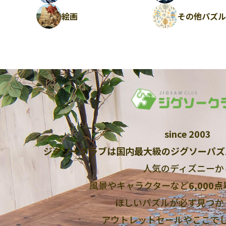
絵画
その他パズ
since 2003
ジグソークラブは国内最大級のジグソーパズ
人気のディズニーか
風景やキャラクターなど
6,000
ほしいパズルが必ず見つか
アウトレットセールやここで