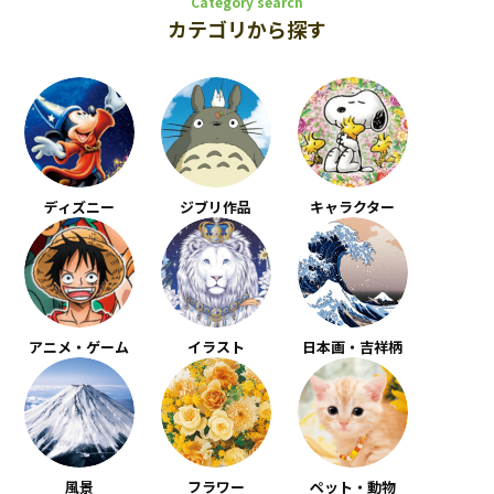
Category search
カテゴリから探す
ディズニー
ジブリ作品
キャラクター
アニメ・ゲーム
イラスト
日本画・吉祥柄
風景
フラワー
ペット・動物