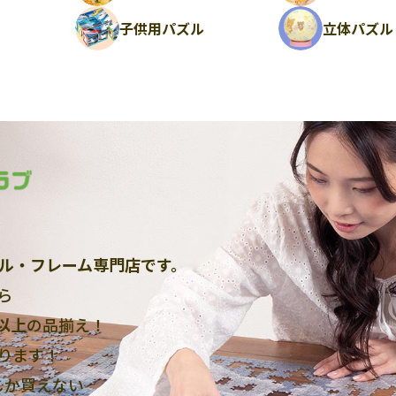
ル
子供用パズル
立体パズル
ル・フレーム専門店です。
ら
点以上
の品揃え！
ります！
しか買えない