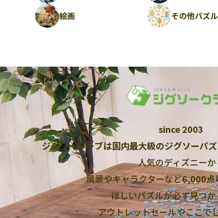
絵画
その他パズ
since 2003
ジグソークラブは国内最大級のジグソーパズ
人気のディズニーか
風景やキャラクターなど
6,000
ほしいパズルが必ず見つか
アウトレットセールやここで