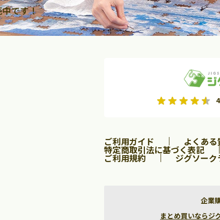
売中です！
2026年9月
2026年10月
4
水
木
金
月
火
水
木
金
土
日
土
2
3
4
5
1
2
3
9
10
11
12
4
5
6
7
8
9
10
ご利用ガイド
よくある
16
17
18
19
11
12
13
14
15
16
17
特定商取引法に基づく表記
ご利用規約
ジグソーク
23
24
25
26
18
19
20
21
22
23
24
30
25
26
27
28
29
30
31
企業
まとめ買いならジグソー