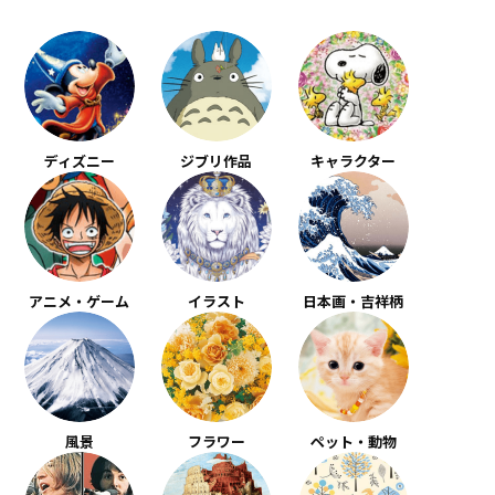
ディズニー
ジブリ作品
キャラクター
アニメ・ゲーム
イラスト
日本画・吉祥柄
風景
フラワー
ペット・動物