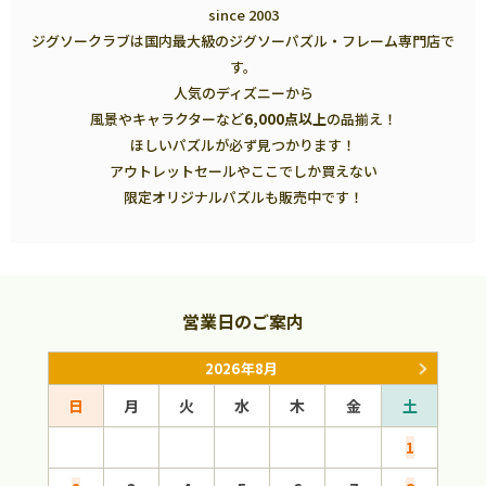
since 2003
ジグソークラブは国内最大級のジグソーパズル・フレーム専門店で
す。
人気のディズニーから
風景やキャラクターなど
6,000点以上
の品揃え！
ほしいパズルが必ず見つかります！
アウトレットセールやここでしか買えない
限定オリジナルパズルも販売中です！
営業日のご案内
2026年8月
日
月
火
水
木
金
土
日
1