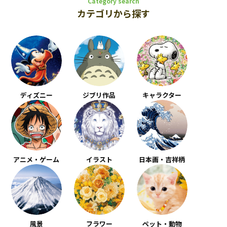
Category search
カテゴリから探す
ディズニー
ジブリ作品
キャラクター
アニメ・ゲーム
イラスト
日本画・吉祥柄
風景
フラワー
ペット・動物