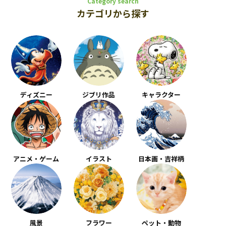
Category search
カテゴリから探す
ディズニー
ジブリ作品
キャラクター
アニメ・ゲーム
イラスト
日本画・吉祥柄
風景
フラワー
ペット・動物