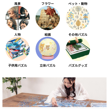
風景
フラワー
ペット・動物
人物
絵画
その他パズル
子供用パズル
立体パズル
パズルグッズ