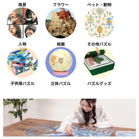
風景
フラワー
ペット・動物
人物
絵画
その他パズル
子供用パズル
立体パズル
パズルグッズ