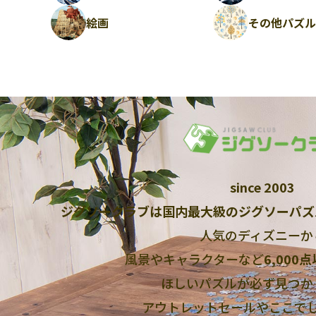
絵画
その他パズ
since 2003
ジグソークラブは国内最大級のジグソーパズ
人気のディズニーか
風景やキャラクターなど
6,000
ほしいパズルが必ず見つか
アウトレットセールやここで