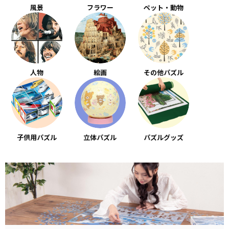
風景
フラワー
ペット・動物
人物
絵画
その他パズル
子供用パズル
立体パズル
パズルグッズ