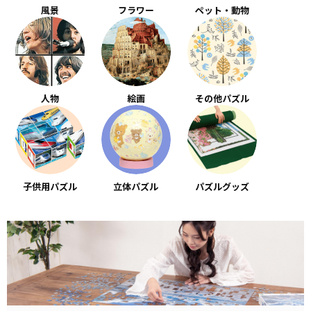
風景
フラワー
ペット・動物
人物
絵画
その他パズル
子供用パズル
立体パズル
パズルグッズ