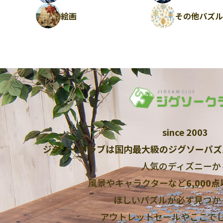
絵画
その他パズ
since 2003
ジグソークラブは国内最大級のジグソーパズ
人気のディズニーか
風景やキャラクターなど
6,000
ほしいパズルが必ず見つか
アウトレットセールやここで