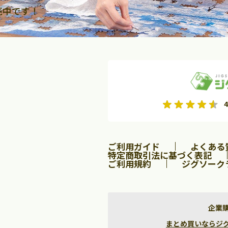
売中です！
2026年9月
2026年10月
4
水
木
金
月
火
水
木
金
土
日
土
2
3
4
5
1
2
3
9
10
11
12
4
5
6
7
8
9
10
ご利用ガイド
よくある
16
17
18
19
11
12
13
14
15
16
17
特定商取引法に基づく表記
ご利用規約
ジグソーク
23
24
25
26
18
19
20
21
22
23
24
30
25
26
27
28
29
30
31
企業
まとめ買いならジグソー