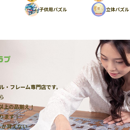
ル
子供用パズル
立体パズル
ル・フレーム専門店です。
ら
点以上
の品揃え！
ります！
しか買えない