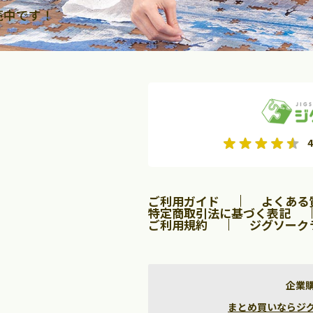
売中です！
2026年9月
2026年10月
4
水
木
金
月
火
水
木
金
土
日
土
2
3
4
5
1
2
3
9
10
11
12
4
5
6
7
8
9
10
ご利用ガイド
よくある
16
17
18
19
11
12
13
14
15
16
17
特定商取引法に基づく表記
ご利用規約
ジグソーク
23
24
25
26
18
19
20
21
22
23
24
30
25
26
27
28
29
30
31
企業
まとめ買いならジグソー