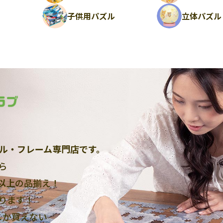
ル
子供用パズル
立体パズル
ル・フレーム専門店です。
ら
点以上
の品揃え！
ります！
しか買えない