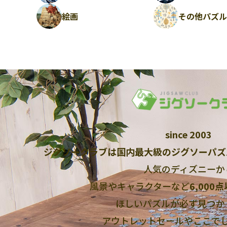
絵画
その他パズ
since 2003
ジグソークラブは国内最大級のジグソーパズ
人気のディズニーか
風景やキャラクターなど
6,000
ほしいパズルが必ず見つか
アウトレットセールやここで