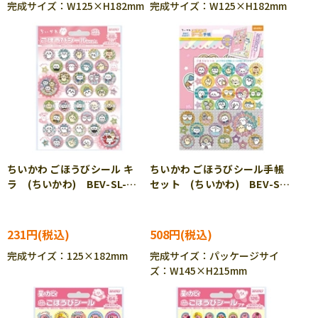
完成サイズ：W125×H182mm
完成サイズ：W125×H182mm
ちいかわ ごほうびシール キ
ちいかわ ごほうびシール手帳
ラ (ちいかわ) BEV-SL-
セット (ちいかわ) BEV-SL-
254 ［CP-CH］
255 ［CP-CH］
231円
508円
完成サイズ：125×182mm
完成サイズ：パッケージサイ
ズ：W145×H215mm