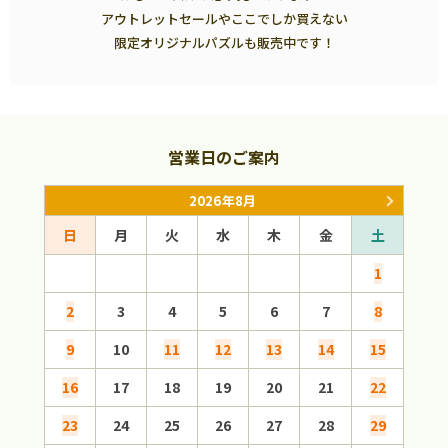
アウトレットセールやここでしか買えない
限定オリジナルパズルも販売中です！
営業日のご案内
2026年8月
日
月
火
水
木
金
土
日
1
2
3
4
5
6
7
8
6
9
10
11
12
13
14
15
13
16
17
18
19
20
21
22
20
23
24
25
26
27
28
29
27