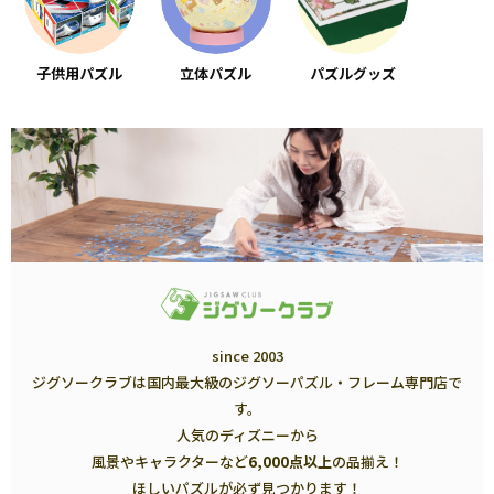
子供用パズル
立体パズル
パズルグッズ
since 2003
ジグソークラブは国内最大級のジグソーパズル・フレーム専門店で
す。
人気のディズニーから
風景やキャラクターなど
6,000点以上
の品揃え！
ほしいパズルが必ず見つかります！