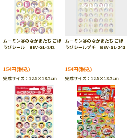
ムーミン谷のなかまたち ごほ
ムーミン谷のなかまたち ごほ
うびシール BEV-SL-242
うびシールプチ BEV-SL-243
154円
154円
完成サイズ：12.5×18.2cm
完成サイズ：12.5×18.2cm