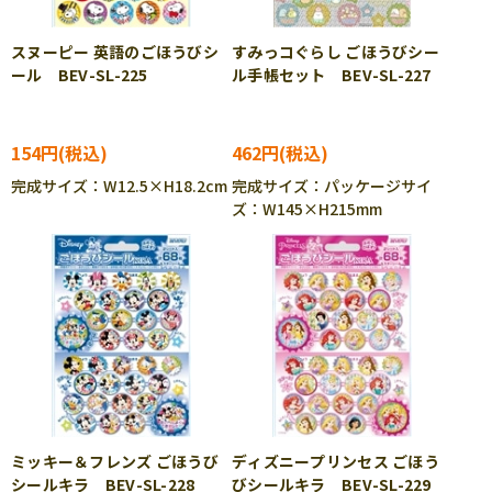
スヌーピー 英語のごほうびシ
すみっコぐらし ごほうびシー
ール BEV-SL-225
ル手帳セット BEV-SL-227
154円
462円
完成サイズ：W12.5×H18.2cm
完成サイズ：パッケージサイ
ズ：W145×H215mm
ミッキー＆フレンズ ごほうび
ディズニープリンセス ごほう
シールキラ BEV-SL-228
びシールキラ BEV-SL-229