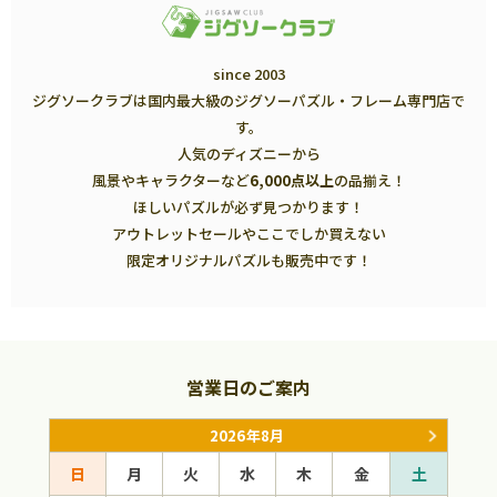
since 2003
ジグソークラブは国内最大級のジグソーパズル・フレーム専門店で
す。
人気のディズニーから
風景やキャラクターなど
6,000点以上
の品揃え！
ほしいパズルが必ず見つかります！
アウトレットセールやここでしか買えない
限定オリジナルパズルも販売中です！
営業日のご案内
2026年8月
日
月
火
水
木
金
土
日