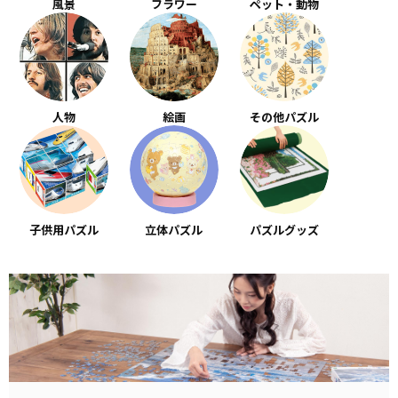
風景
フラワー
ペット・動物
人物
絵画
その他パズル
子供用パズル
立体パズル
パズルグッズ